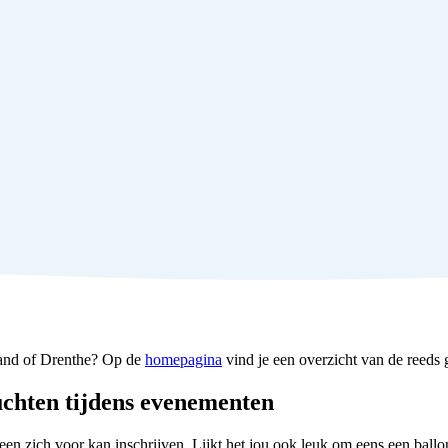
sland of Drenthe? Op de
homepagina
vind je een overzicht van de reeds 
uchten tijdens evenementen
reen zich voor kan inschrijven. Lijkt het jou ook leuk om eens een ballo