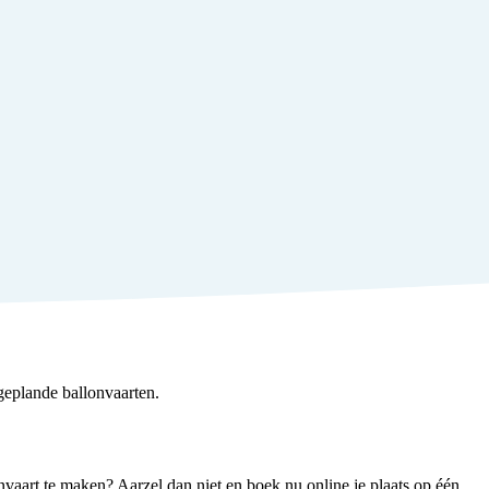
geplande ballonvaarten.
nvaart te maken? Aarzel dan niet en boek nu online je plaats op één